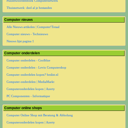
Puzzelwoordenboek Computernetwerk
Thuisnetwerk: deel al je bestanden
Computer nieuws
Alle Nieuws artikelen | Computer!Totaal
Computer nieuws - Technieuws
Nieuws lijst pagina 1
Computer onderdelen
Computer onderdelen - Coolblue
Computer onderdelen - Levix Computershop
Computer onderdelen kopen? beslist.nl
Computer-onderdelen | MediaMarkt
Computeronderdelen kopen | Azerty
PC Componenten - Informatique
Computer online shops
Computer Online Shop mit Beratung & Abholung
Computeronderdelen kopen | Azerty